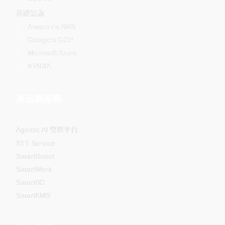
基礎設施
Amazon's AWS
Google's GCP
Microsoft Azure
NVIDIA
產品與服務
Agentic AI 管理平台
STT Service
SmartRobot
SmartWork
SmartBC
SmartKMS