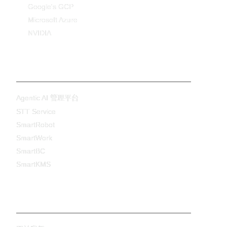
Google's GCP
Microsoft Azure
NVIDIA
產品與服務
Agentic AI 管理平台
STT Service
SmartRobot
SmartWork
SmartBC
SmartKMS
關於碩網