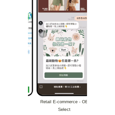
AI Solutoin
Retail E-commerce - OB
Select