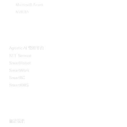
Microsoft Azure
NVIDIA
產品與服務
Agentic AI 管理平台
STT Service
SmartRobot
SmartWork
SmartBC
SmartKMS
關於碩網
關於我們