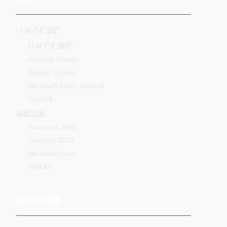
LLM 合作夥伴
LLM 合作夥伴
Anthroic Claude
Google Gemini
Microsoft Azure OpenAI
OpenAI
基礎設施
Amazon's AWS
Google's GCP
Microsoft Azure
NVIDIA
產品與服務