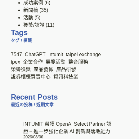
成功案例
(6)
新聞稿
(35)
活動
(5)
獲獎/認證
(11)
Tags
タグ / 標籤
7547
ChatGPT
Intumit
taipei exchange
tpex
企業合作
展覽活動
整合服務
榮譽獲獎
產品發佈
產品研發
證券櫃檯買賣中心
資訊科技業
Recent Posts
最近の投稿 / 近期文章
INTUMIT 榮獲 OpenAI Select Partner 認
證 – 進一步強化企業 AI 創新與落地能力
2026/08/06