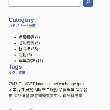
Category
カテゴリー / 分類
媒體報導
(7)
成功案例
(6)
新聞稿
(35)
活動
(5)
獲獎/認證
(11)
Tags
タグ / 標籤
7547
ChatGPT
Intumit
taipei exchange
tpex
企業合作
展覽活動
整合服務
榮譽獲獎
產品發
佈
產品研發
證券櫃檯買賣中心
資訊科技業