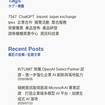
Tags
タグ / 標籤
7547
ChatGPT
Intumit
taipei exchange
tpex
企業合作
展覽活動
整合服務
榮譽獲獎
產品發佈
產品研發
證券櫃檯買賣中心
資訊科技業
Recent Posts
最近の投稿 / 近期文章
INTUMIT 榮獲 OpenAI Select Partner 認
證 – 進一步強化企業 AI 創新與落地能力
2026/08/06
碩網資訊取得兩項 Microsoft AI 專業認
證 打造企業級多模型 AI 平台，加速生
成式 AI 落地
2026/07/10