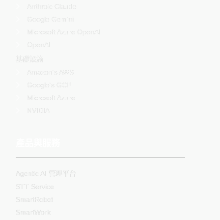
Anthroic Claude
Google Gemini
Microsoft Azure OpenAI
OpenAI
基礎設施
Amazon's AWS
Google's GCP
Microsoft Azure
NVIDIA
產品與服務
Agentic AI 管理平台
STT Service
SmartRobot
SmartWork