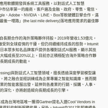
轉型之應用軟體開發與系統工具服務，以對話式人工智慧
服應用市場中市佔率第一的廠商，客戶遍及金融、政府、零售、電信、
e、Adobe、NVIDIA、LINE、Box等軟硬體巨擘合作，滿
」(the last mile delivery)落地應用需求的最佳夥
為來自長期合作的海外策略夥伴持股。2019年營收1.53億元，
營運雖受到全球疫情的干擾，但仍持續維持成長的態勢。Intumit
日本眾多知名品牌客戶提供各種對話式AI服務，顯示其技
大幅成長至20%以上，目前亦正積極配合海外策略合作夥
長期成長的動能。
 Processing)與對話式人工智慧領域，擅長透過深度學習模型讓
，將之融合並經訓練成為企業專屬之智能知識庫，進而開
業的智能客服出發，延伸到各產業的行銷、採購、人事、
的深化，亦將創造縱向長期成長的引擎。
灣地區唯一獲得Gartner提名入選Cool Vendors in
I技術結合巨量資料的創新服務能量，另外，Intumit自2017年起連續多