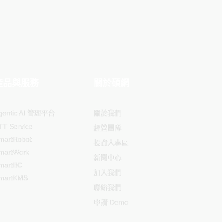
產品與服務
關於碩網
gentic AI 管理平台
關於我們
TT Service
經營團隊
martRobot
投資人專區
martWork
新聞中心
martBC
加入我們
martKMS
聯絡我們
申請 Demo