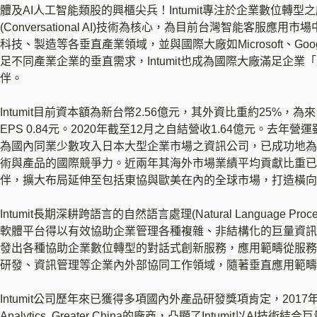
體及AI人工智能類股的興櫃尖兵！Intumit專注於企業數位
(Conversational AI)技術為核心，為目前台灣智能客
科技、製造等各垂直產業領域，並與國際大廠如Microsoft、Googl
足不同產業企業的垂直需求，Intumit也成為國際大廠滿足企業「最後一哩路
伴。
Intumit目前資本額為新台幣2.56億元，其外資比重約25%，
EPS 0.84元。2020年截至12月之自結營收1.64億元。去年
為國內同業少數攻入日本大型企業市場之資訊公司，已成功地為
術與產品的國際競爭力。近兩年其海外市場業績平均貢獻比重已
伴，擴大布局延伸至包括東協與歐美在內的全球市場，打造橫向
Intumit長期深耕跨語言的自然語言處理(Natural Language
軟體平台得以有效協助企業管理各種複雜、非結構化的巨量資訊
發出各種協助企業數位轉型的對話式創新服務，應用範疇從服務
研發、資訊管理等企業內外部協同工作領域，隨著垂直應用範疇
Intumit公司歷年來已獲得多項國內外產品研發獎項肯定，2017年成為台
Analytics, Greater China的廠商，凸顯了Intumit以A