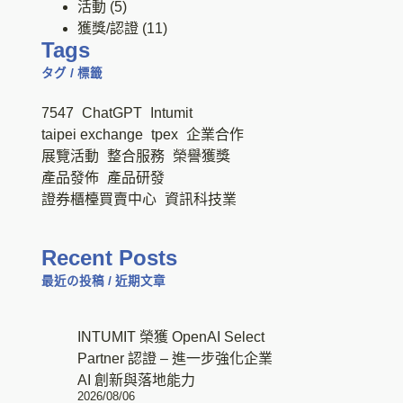
活動
(5)
獲獎/認證
(11)
Tags
タグ / 標籤
7547
ChatGPT
Intumit
taipei exchange
tpex
企業合作
展覽活動
整合服務
榮譽獲獎
產品發佈
產品研發
證券櫃檯買賣中心
資訊科技業
Recent Posts
最近の投稿 / 近期文章
INTUMIT 榮獲 OpenAI Select
Partner 認證 – 進一步強化企業
AI 創新與落地能力
2026/08/06