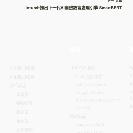
下一
文章
Intumit推出下一代AI自然語言處理引擎 SmartBERT
-
技術
LLM 合作夥伴
産業應用場景
A
S
功能應用場景
LLM 合作夥伴
S
Anthroic Claude
客戶成功
S
Google Gemini
金融業
S
Microsoft Azure OpenAI
醫療產業
S
OpenAI
製造業
基礎設施
零售業
Amazon's AWS
服務產業
Google's GCP