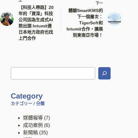
上一
下一
【科技人帶路】20
體驗SmartKMS的
年的「資深」科技
下一個層次：
公司因為生成式AI
TigerSoft和
熬出頭 Intumit連
Intumit合作，擴展
日本地方政府也找
到東南亞市場！
上門合作
Category
カテゴリー / 分類
媒體報導
(7)
成功案例
(6)
新聞稿
(35)