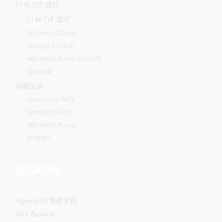
LLM 合作夥伴
LLM 合作夥伴
Anthroic Claude
Google Gemini
Microsoft Azure OpenAI
OpenAI
基礎設施
Amazon's AWS
Google's GCP
Microsoft Azure
NVIDIA
產品與服務
Agentic AI 管理平台
STT Service