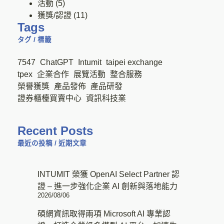
活動
(5)
獲獎/認證
(11)
Tags
タグ / 標籤
7547
ChatGPT
Intumit
taipei exchange
tpex
企業合作
展覽活動
整合服務
榮譽獲獎
產品發佈
產品研發
證券櫃檯買賣中心
資訊科技業
Recent Posts
最近の投稿 / 近期文章
INTUMIT 榮獲 OpenAI Select Partner 認
證 – 進一步強化企業 AI 創新與落地能力
2026/08/06
碩網資訊取得兩項 Microsoft AI 專業認