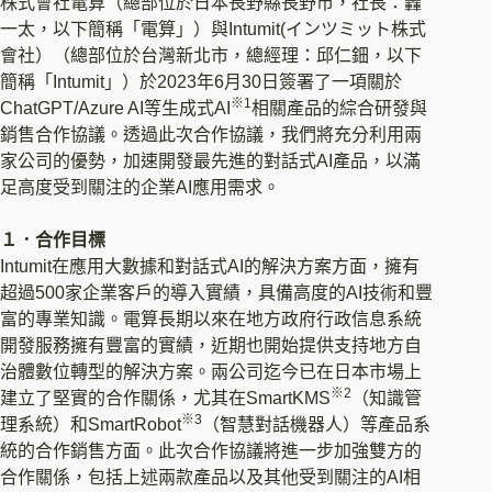
株式會社電算（總部位於日本長野縣長野市，社長：轟
一太，以下簡稱「電算」）與Intumit(インツミット株式
會社）（總部位於台灣新北市，總經理：邱仁鈿，以下
簡稱「Intumit」）於2023年6月30日簽署了一項關於
※1
ChatGPT/Azure AI等生成式AI
相關產品的綜合研發與
銷售合作協議。透過此次合作協議，我們將充分利用兩
家公司的優勢，加速開發最先進的對話式AI產品，以滿
足高度受到關注的企業AI應用需求。
１．合作目標
Intumit在應用大數據和對話式AI的解決方案方面，擁有
超過500家企業客戶的導入實績，具備高度的AI技術和豐
富的專業知識。電算長期以來在地方政府行政信息系統
開發服務擁有豐富的實績，近期也開始提供支持地方自
治體數位轉型的解決方案。兩公司迄今已在日本市場上
※2
建立了堅實的合作關係，尤其在SmartKMS
（知識管
※3
理系統）和SmartRobot
（智慧對話機器人）等產品系
統的合作銷售方面。此次合作協議將進一步加強雙方的
合作關係，包括上述兩款產品以及其他受到關注的AI相